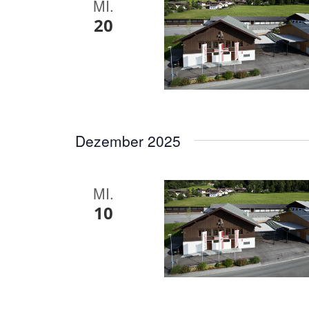
MI.
20
Dezember 2025
MI.
10