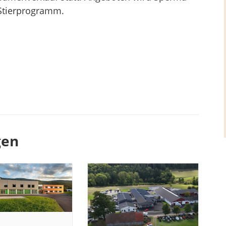
 Stierprogramm.
gen