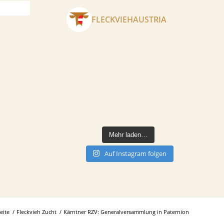
FLECKVIEHAUSTRIA
Mehr laden…
Auf Instagram folgen
eite
/
Fleckvieh Zucht
/
Kärntner RZV: Generalversammlung in Paternion