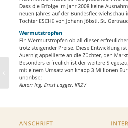
Dass die Erfolge im Jahr 2008 keine Ausnah
neuen Jahres auf der Bundesfleckviehschau 
Tochter ESCHE von Johann Jöbstl, St. Gertrau
Wermutstropfen
Ein Wermutstropfen ob all dieser erfreuliche
trotz steigender Preise. Diese Entwicklung 
Auernig appellierte an die Züchter, den Markt
Besonders erfreulich ist der weitere Siegesz
mit einem Umsatz von knapp 3 Millionen Eur
Steiermark: 2.
Mürztaler Rinderschau
undnbsp;
Autor: Ing. Ernst Lagger, KRZV
ANSCHRIFT
INTE