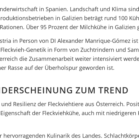
Rinderwirtschaft in Spanien. Landschaft und Klima sin
oduktionsbetrieben in Galizien beträgt rund 100 Kühe
Rationen. Über 95 Prozent der Milchkühe in Galizien 
ria in Person von DI Alexander Manrique-Gómez ist e
n Fleckvieh-Genetik in Form von Zuchtrindern und Same
rreich die Zusammenarbeit weiter intensiviert werden
r Rasse auf der Überholspur geworden ist.
ANDERSCHEINUNG ZUM TREND
t und Resilienz der Fleckviehtiere aus Österreich. Posi
Eigenschaft der Fleckviehkühe, auch mit niedrigeren
der hervorragenden Kulinarik des Landes. Schlachtkörp