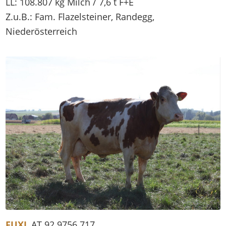
LL: 108.807 kg Milch / 7,6 t F+E
Z.u.B.: Fam. Flazelsteiner, Randegg,
Niederösterreich
FUXL
AT 92 9756 717