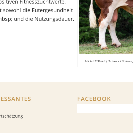
itiven Fitnesszuchtwerte.
rt sowohl die Eutergesundheit
dnbsp; und die Nutzungsdauer.
GS HENDORF (Hutera x GS Rave), g
RESSANTES
FACEBOOK
rtschätzung